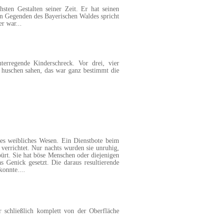
n Gestalten seiner Zeit. Er hat seinen
en Gegenden des Bayerischen Waldes spricht
er war
...
terregende Kinderschreck. Vor drei, vier
 huschen sahen, das war ganz bestimmt die
s weibliches Wesen. Ein Dienstbote beim
 verrichtet. Nur nachts wurden sie unruhig,
ürt. Sie hat böse Menschen oder diejenigen
Genick gesetzt. Die daraus resultierende
konnte.
...
 schließlich komplett von der Oberfläche