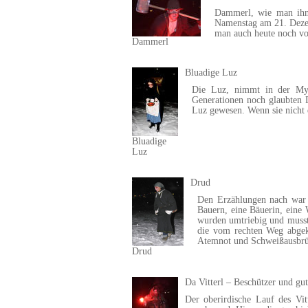
Dammerl, wie man ihn
Namenstag am 21. Dezem
man auch heute noch vo
Dammerl
Bluadige Luz
Die Luz, nimmt in der Myth
Generationen noch glaubten 
Luz gewesen. Wenn sie nicht 
Bluadige
Luz
Drud
Den Erzählungen nach war 
Bauern, eine Bäuerin, eine 
wurden umtriebig und musst
die vom rechten Weg abgeko
Atemnot und Schweißausbrüc
Drud
Da Vitterl – Beschützer und gut
Der oberirdische Lauf des Vi