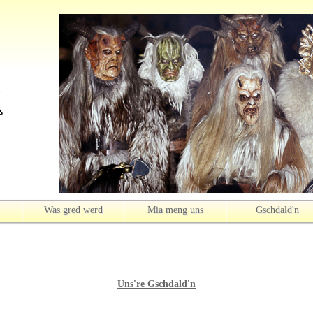
Was gred werd
Mia meng uns
Gschdald'n
Uns're Gschdald'n