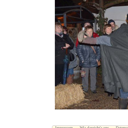
Impressum
Wia dareicht's uns
Datens