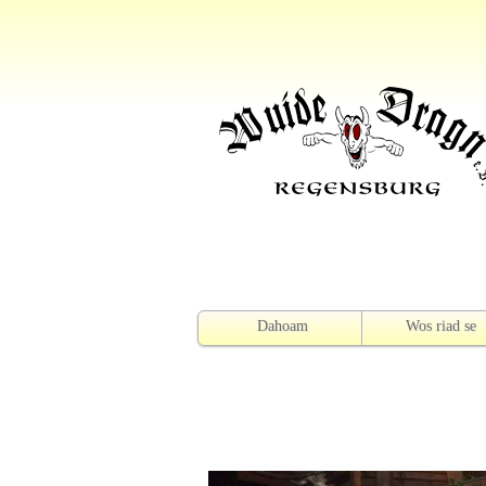
Dahoam
Wos riad se