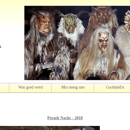
Was gred werd
Mia meng uns
Gschdald'n
Perath Nacht - 2018